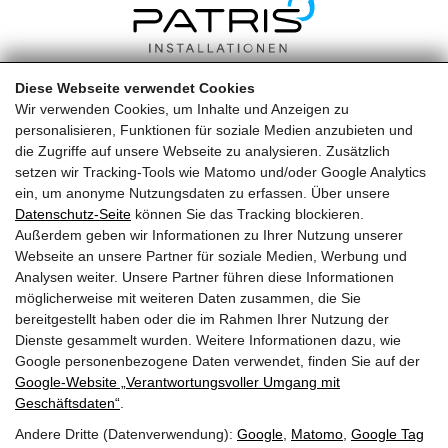
Diese Webseite verwendet Cookies
Wir verwenden Cookies, um Inhalte und Anzeigen zu
personalisieren, Funktionen für soziale Medien anzubieten und
Eichstraße 5/4c, 5020 Salzburg
die Zugriffe auf unsere Webseite zu analysieren. Zusätzlich
setzen wir Tracking-Tools wie Matomo und/oder Google Analytics
+43 660 23 80 391
ein, um anonyme Nutzungsdaten zu erfassen. Über unsere
Datenschutz-Seite
können Sie das Tracking blockieren.
office@patris-sbg.at
Außerdem geben wir Informationen zu Ihrer Nutzung unserer
Webseite an unsere Partner für soziale Medien, Werbung und
Analysen weiter. Unsere Partner führen diese Informationen
möglicherweise mit weiteren Daten zusammen, die Sie
bereitgestellt haben oder die im Rahmen Ihrer Nutzung der
Dienste gesammelt wurden. Weitere Informationen dazu, wie
Google personenbezogene Daten verwendet, finden Sie auf der
Datenschutz
Google‑Website „Verantwortungsvoller Umgang mit
Geschäftsdaten“
.
Impressum
Andere Dritte (Datenverwendung):
Google
,
Matomo
,
Google Tag